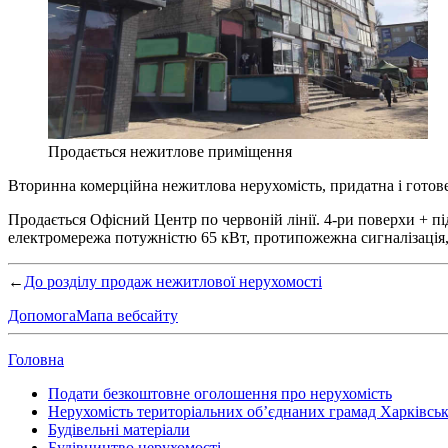
Продається нежитлове приміщення
Вторинна комерційна нежитлова нерухомість, придатна і готов
Продається Офісний Центр по червоній лінії. 4-ри поверхи + п
електромережа потужністю 65 кВт, протипожежна сигналізація, 
←
До розділу продаж нежитлової нерухомості
Допомога
Мапа вебсайту
Головна
Подати безкоштовне оголошення про нерухомість
Нерухомість територіальних об’єднаних грамад Харківсько
Будівельні матеріали
Будівництво нерухомості