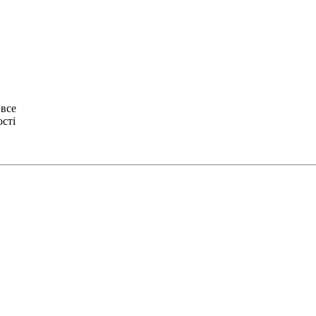
 все
ості