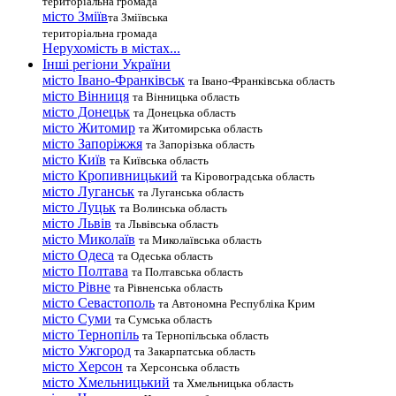
територіальна громада
місто Зміїв
та Зміївська
територіальна громада
Нерухомість в містах...
Інші регіони України
місто Івано-Франківськ
та Івано-Франківська область
місто Вінниця
та Вінницька область
місто Донецьк
та Донецька область
місто Житомир
та Житомирська область
місто Запоріжжя
та Запорізька область
місто Київ
та Київська область
місто Кропивницький
та Кіровоградська область
місто Луганськ
та Луганська область
місто Луцьк
та Волинська область
місто Львів
та Львівська область
місто Миколаїв
та Миколаївська область
місто Одеса
та Одеська область
місто Полтава
та Полтавська область
місто Рівне
та Рівненська область
місто Севастополь
та Автономна Республіка Крим
місто Суми
та Сумська область
місто Тернопіль
та Тернопільська область
місто Ужгород
та Закарпатська область
місто Херсон
та Херсонська область
місто Хмельницький
та Хмельницька область