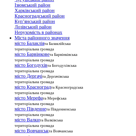
Ізюмський район
Харківський район
Красноградський район
Куп’янський район
Лозівський район
Нерухомість в районах
Міста районного значення
місто Балаклія
та Балаклійська
територіальна громада
місто Барвінкове
та Барвінківська
територіальна громада
місто Богодухів
та Богодухівська
територіальна громада
місто Дергачі
та Дергачівська
територіальна громада
місто Красноград
та Красноградська
територіальна громада
місто Мерефа
та Мерефська
територіальна громада
місто Південне
та Південненська
територіальна громада
місто Валки
та Валківська
територіальна громада
місто Вовчанськ
та Вовчанська