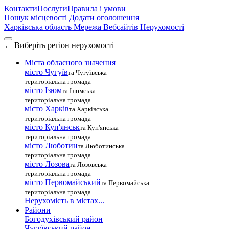
Контакти
Послуги
Правила і умови
Пошук місцевості
Додати оголошення
Харківська область
Мережа Вебсайтів Нерухомості
←
Виберіть регіон нерухомості
Міста обласного значення
місто Чугуїв
та Чугуївська
територіальна громада
місто Ізюм
та Ізюмська
територіальна громада
місто Харків
та Харківська
територіальна громада
місто Куп'янськ
та Куп'янська
територіальна громада
місто Люботин
та Люботинська
територіальна громада
місто Лозова
та Лозовська
територіальна громада
місто Первомайський
та Первомайська
територіальна громада
Нерухомість в містах...
Райони
Богодухівський район
Чугуївський район