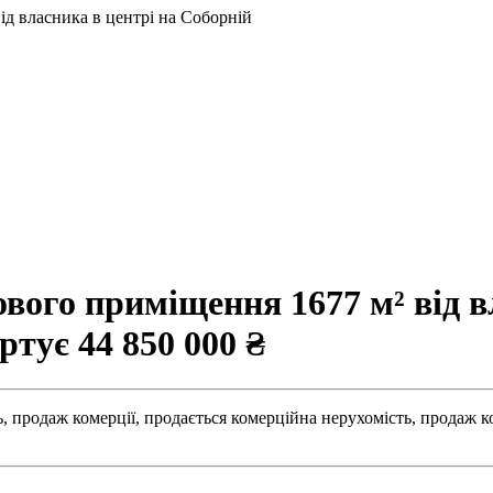
д власника в центрі на Соборній
ого приміщення 1677 м² від в
артує
44 850 000 ₴
,
продаж комерції,
продається комерційна нерухомість,
продаж к