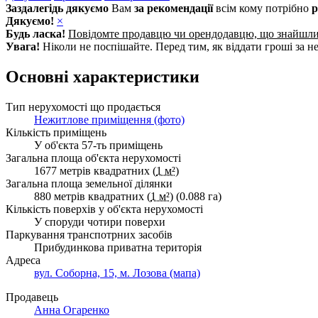
Заздалегідь дякуємо
Вам
за рекомендації
всім кому потрібно
р
Дякуємо!
×
Будь ласка!
Повідомте продавцю чи орендодавцю, що знайшл
Увага!
Ніколи не поспішайте. Перед тим, як віддати гроші за не
Основні характеристики
Тип нерухомості що продається
Нежитлове приміщення (фото)
Кількість приміщень
У об'єкта 57-ть приміщень
Загальна площа об'єкта нерухомості
1677 метрів квадратних (
1 м²
)
Загальна площа земельної ділянки
880 метрів квадратних (
1 м²
) (0.088 га)
Кількість поверхів у об'єкта нерухомості
У споруди чотири поверхи
Паркування транспотрних засобів
Прибудинкова приватна територія
Адреса
вул. Соборна, 15, м. Лозова (мапа)
Продавець
Анна Огаренко