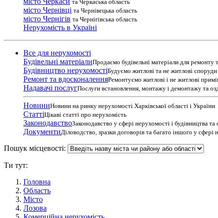
місто Черкаси
та Черкаська область
місто Чернівці
та Чернівецька область
місто Чернігів
та Чернігівська область
Нерухомість в Україні
Все для нерухомості
Будівельні матеріали
Продаємо будівельні матеріали для ремонту т
Будівництво нерухомості
Будуємо житлові та не житлові споруди т
Ремонт та вдосконалення
Ремонтуємо житлові і не житлові прим
Надавачі послуг
Послуги встановлення, монтажу і демонтажу та оз
Новини
Новини на ринку нерухомості Харківської області і України
Статті
Цікаві статті про нерухомість
Законодавство
Законодавство у сфері нерухомості і будівництва та
Документи
Діловодство, зразки договорів та багато іншого у сфері
Пошук місцевості:
Ти тут:
Головна
Область
Місто
Лозова
Комерційна нерухомість