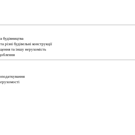
а будівництва
а різні будівельні конструкції
іщення та іншу нерухомість
доблення
 оподаткування
 нерухомості