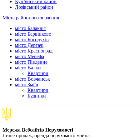
Куп’янський район
Лозівський район
Міста районного значення
місто Балаклія
місто Барвінкове
місто Богодухів
місто Дергачі
місто Красноград
місто Мерефа
місто Південне
місто Валки
Квартири
місто Вовчанськ
місто Зміїв
Квартири
Будинки
Мережа Вебсайтів Нерухомості
Лише продаж, оренда нерухомого майна