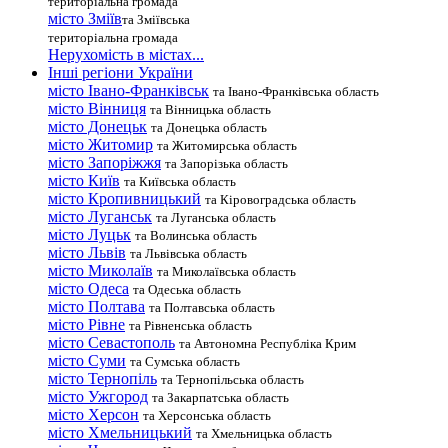
територіальна громада
місто Зміїв
та Зміївська
територіальна громада
Нерухомість в містах...
Інші регіони України
місто Івано-Франківськ
та Івано-Франківська область
місто Вінниця
та Вінницька область
місто Донецьк
та Донецька область
місто Житомир
та Житомирська область
місто Запоріжжя
та Запорізька область
місто Київ
та Київська область
місто Кропивницький
та Кіровоградська область
місто Луганськ
та Луганська область
місто Луцьк
та Волинська область
місто Львів
та Львівська область
місто Миколаїв
та Миколаївська область
місто Одеса
та Одеська область
місто Полтава
та Полтавська область
місто Рівне
та Рівненська область
місто Севастополь
та Автономна Республіка Крим
місто Суми
та Сумська область
місто Тернопіль
та Тернопільська область
місто Ужгород
та Закарпатська область
місто Херсон
та Херсонська область
місто Хмельницький
та Хмельницька область