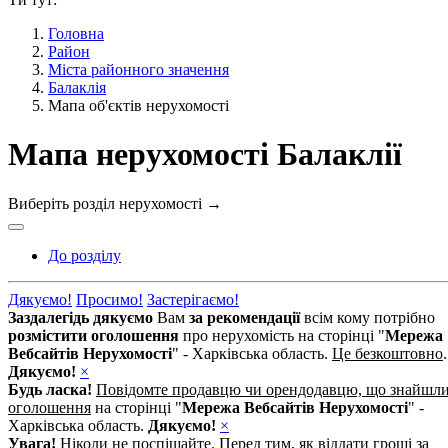
Головна
Район
Міста районного значення
Балаклія
Мапа об'єктів нерухомості
Мапа нерухомості Балаклії
Виберіть розділ нерухомості
→
До розділу
Дякуємо!
Просимо!
Застерігаємо!
Заздалегідь дякуємо
Вам
за рекомендації
всім кому потрібно
розмістити оголошення
про нерухомість на сторінці "
Мережа
Вебсайтів Нерухомості
" - Харківська область.
Це безкоштовно
.
Дякуємо!
×
Будь ласка!
Повідомте продавцю чи орендодавцю, що знайшл
оголошення
на сторінці "
Мережа Вебсайтів Нерухомості
" -
Харківська область.
Дякуємо!
×
Увага!
Ніколи не поспішайте. Перед тим, як віддати гроші за