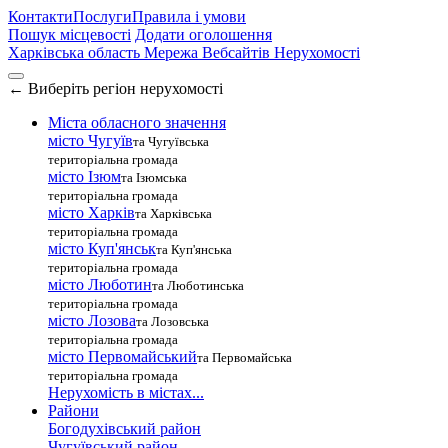
Контакти
Послуги
Правила і умови
Пошук місцевості
Додати оголошення
Харківська область
Мережа Вебсайтів Нерухомості
←
Виберіть регіон нерухомості
Міста обласного значення
місто Чугуїв
та Чугуївська
територіальна громада
місто Ізюм
та Ізюмська
територіальна громада
місто Харків
та Харківська
територіальна громада
місто Куп'янськ
та Куп'янська
територіальна громада
місто Люботин
та Люботинська
територіальна громада
місто Лозова
та Лозовська
територіальна громада
місто Первомайський
та Первомайська
територіальна громада
Нерухомість в містах...
Райони
Богодухівський район
Чугуївський район