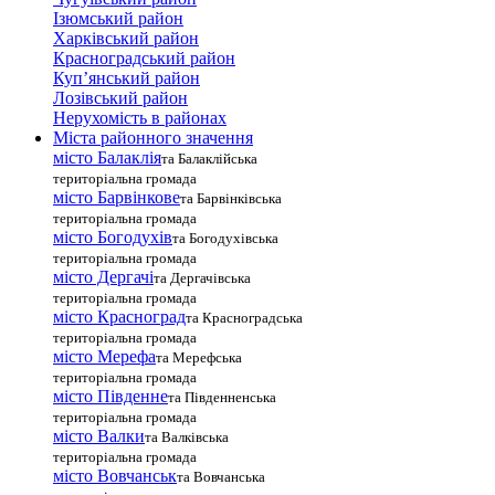
Ізюмський район
Харківський район
Красноградський район
Куп’янський район
Лозівський район
Нерухомість в районах
Міста районного значення
місто Балаклія
та Балаклійська
територіальна громада
місто Барвінкове
та Барвінківська
територіальна громада
місто Богодухів
та Богодухівська
територіальна громада
місто Дергачі
та Дергачівська
територіальна громада
місто Красноград
та Красноградська
територіальна громада
місто Мерефа
та Мерефська
територіальна громада
місто Південне
та Південненська
територіальна громада
місто Валки
та Валківська
територіальна громада
місто Вовчанськ
та Вовчанська