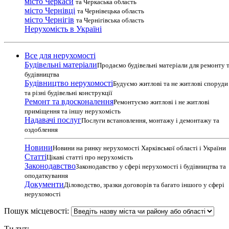
місто Черкаси
та Черкаська область
місто Чернівці
та Чернівецька область
місто Чернігів
та Чернігівська область
Нерухомість в Україні
Все для нерухомості
Будівельні матеріали
Продаємо будівельні матеріали для ремонту 
будівництва
Будівництво нерухомості
Будуємо житлові та не житлові споруди
та різні будівельні конструкції
Ремонт та вдосконалення
Ремонтуємо житлові і не житлові
приміщення та іншу нерухомість
Надавачі послуг
Послуги встановлення, монтажу і демонтажу та
оздоблення
Новини
Новини на ринку нерухомості Харківської області і України
Статті
Цікаві статті про нерухомість
Законодавство
Законодавство у сфері нерухомості і будівництва та
оподаткування
Документи
Діловодство, зразки договорів та багато іншого у сфері
нерухомості
Пошук місцевості:
Ти тут: