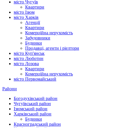
місто Чугуїв
Квартири
місто Ізюм
місто Харків
Агенції
Квартири
Комерційна нерухомість
Забудовники
Будинки
Продавці, агенти і ріелтори
місто Куп'янськ
місто Люботин
місто Лозова
Квартири
Комерційна нерухомість
місто Первомайський
Райони
Богодухівський район
Чугуївський район
Ізюмський район
Харківський район
Будинки
Красноградський район