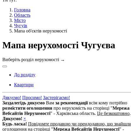
Головна
Область
Місто
Чугуїв
Мапа об'єктів нерухомості
Мапа нерухомості Чугуєва
Виберіть розділ нерухомості
→
До розділу
Квартири
Дякуємо!
Просимо!
Застерігаємо!
Заздалегідь дякуємо
Вам
за рекомендації
всім кому потрібно
розмістити оголошення
про нерухомість на сторінці "
Мережа
Вебсайтів Нерухомості
" - Харківська область.
Це безкоштовно
.
Дякуємо!
×
Будь ласка!
Повідомте продавцю чи орендодавцю, що знайшл
оголошення
на сторінці "
Мережа Вебсайтів Нерухомості
" -