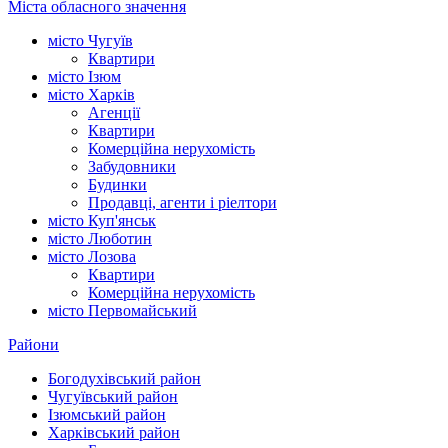
Міста обласного значення
місто Чугуїв
Квартири
місто Ізюм
місто Харків
Агенції
Квартири
Комерційна нерухомість
Забудовники
Будинки
Продавці, агенти і ріелтори
місто Куп'янськ
місто Люботин
місто Лозова
Квартири
Комерційна нерухомість
місто Первомайський
Райони
Богодухівський район
Чугуївський район
Ізюмський район
Харківський район