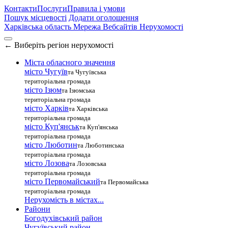
Контакти
Послуги
Правила і умови
Пошук місцевості
Додати оголошення
Харківська область
Мережа Вебсайтів Нерухомості
←
Виберіть регіон нерухомості
Міста обласного значення
місто Чугуїв
та Чугуївська
територіальна громада
місто Ізюм
та Ізюмська
територіальна громада
місто Харків
та Харківська
територіальна громада
місто Куп'янськ
та Куп'янська
територіальна громада
місто Люботин
та Люботинська
територіальна громада
місто Лозова
та Лозовська
територіальна громада
місто Первомайський
та Первомайська
територіальна громада
Нерухомість в містах...
Райони
Богодухівський район
Чугуївський район