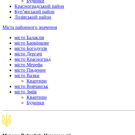
Будинки
Красноградський район
Куп’янський район
Лозівський район
Міста районного значення
місто Балаклія
місто Барвінкове
місто Богодухів
місто Дергачі
місто Красноград
місто Мерефа
місто Південне
місто Валки
Квартири
місто Вовчанськ
місто Зміїв
Квартири
Будинки