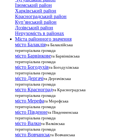
Ізюмський район
Харківський район
Красноградський район
Куп’янський район
Лозівський район
Нерухомість в районах
Міста районного значення
місто Балаклія
та Балаклійська
територіальна громада
місто Барвінкове
та Барвінківська
територіальна громада
місто Богодухів
та Богодухівська
територіальна громада
місто Дергачі
та Дергачівська
територіальна громада
місто Красноград
та Красноградська
територіальна громада
місто Мерефа
та Мерефська
територіальна громада
місто Південне
та Південненська
територіальна громада
місто Валки
та Валківська
територіальна громада
місто Вовчанськ
та Вовчанська