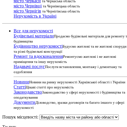
місто Черкаси
та Черкаська область
місто Чернівці
та Чернівецька область
місто Чернігів
та Чернігівська область
Нерухомість в Україні
Все для нерухомості
Будівельні матеріали
Продаємо будівельні матеріали для ремонту 
будівництва
Будівництво нерухомості
Будуємо житлові та не житлові споруди
та різні будівельні конструкції
Ремонт та вдосконалення
Ремонтуємо житлові і не житлові
приміщення та іншу нерухомість
Надавачі послуг
Послуги встановлення, монтажу і демонтажу та
оздоблення
Новини
Новини на ринку нерухомості Харківської області і України
Статті
Цікаві статті про нерухомість
Законодавство
Законодавство у сфері нерухомості і будівництва та
оподаткування
Документи
Діловодство, зразки договорів та багато іншого у сфері
нерухомості
Пошук місцевості:
Ти тут: