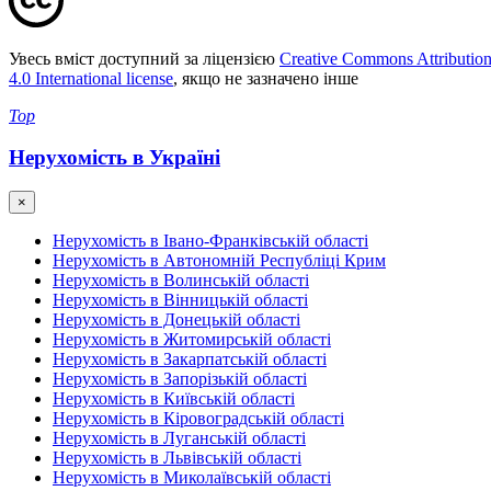
Увесь вміст доступний за ліцензією
Creative Commons Attributio
4.0 International license
, якщо не зазначено інше
Top
Нерухомість в Україні
×
Нерухомість в Івано-Франківській області
Нерухомість в Автономній Республіці Крим
Нерухомість в Волинській області
Нерухомість в Вінницькій області
Нерухомість в Донецькій області
Нерухомість в Житомирській області
Нерухомість в Закарпатській області
Нерухомість в Запорізькій області
Нерухомість в Київській області
Нерухомість в Кіровоградській області
Нерухомість в Луганській області
Нерухомість в Львівській області
Нерухомість в Миколаївській області