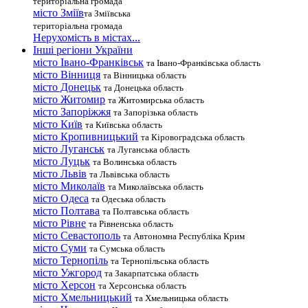
територіальна громада
місто Зміїв
та Зміївська
територіальна громада
Нерухомість в містах...
Інші регіони України
місто Івано-Франківськ
та Івано-Франківська область
місто Вінниця
та Вінницька область
місто Донецьк
та Донецька область
місто Житомир
та Житомирська область
місто Запоріжжя
та Запорізька область
місто Київ
та Київська область
місто Кропивницький
та Кіровоградська область
місто Луганськ
та Луганська область
місто Луцьк
та Волинська область
місто Львів
та Львівська область
місто Миколаїв
та Миколаївська область
місто Одеса
та Одеська область
місто Полтава
та Полтавська область
місто Рівне
та Рівненська область
місто Севастополь
та Автономна Республіка Крим
місто Суми
та Сумська область
місто Тернопіль
та Тернопільська область
місто Ужгород
та Закарпатська область
місто Херсон
та Херсонська область
місто Хмельницький
та Хмельницька область