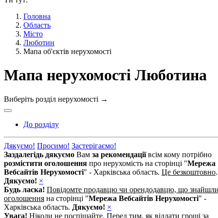
Головна
Область
Місто
Люботин
Мапа об'єктів нерухомості
Мапа нерухомості Люботина
Виберіть розділ нерухомості
→
До розділу
Дякуємо!
Просимо!
Застерігаємо!
Заздалегідь дякуємо
Вам
за рекомендації
всім кому потрібно
розмістити оголошення
про нерухомість на сторінці "
Мережа
Вебсайтів Нерухомості
" - Харківська область.
Це безкоштовно
.
Дякуємо!
×
Будь ласка!
Повідомте продавцю чи орендодавцю, що знайшл
оголошення
на сторінці "
Мережа Вебсайтів Нерухомості
" -
Харківська область.
Дякуємо!
×
Увага!
Ніколи не поспішайте. Перед тим, як віддати гроші за