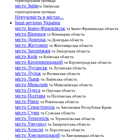
територіальна громада
місто Зміїв
та Зміївська
територіальна громада
Нерухомість в містах...
Інші регіони України
місто Івано-Франківськ
та Івано-Франківська область
місто Вінниця
та Вінницька область
місто Донецьк
та Донецька область
місто Житомир
та Житомирська область
місто Запоріжжя
та Запорізька область
місто Київ
та Київська область
місто Кропивницький
та Кіровоградська область
місто Луганськ
та Луганська область
місто Луцьк
та Волинська область
місто Львів
та Львівська область
місто Миколаїв
та Миколаївська область
місто Одеса
та Одеська область
місто Полтава
та Полтавська область
місто Рівне
та Рівненська область
місто Севастополь
та Автономна Республіка Крим
місто Суми
та Сумська область
місто Тернопіль
та Тернопільська область
місто Ужгород
та Закарпатська область
місто Херсон
та Херсонська область
місто Хмельницький
та Хмельницька область