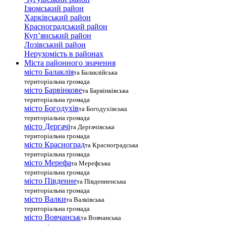
Ізюмський район
Харківський район
Красноградський район
Куп’янський район
Лозівський район
Нерухомість в районах
Міста районного значення
місто Балаклія
та Балаклійська
територіальна громада
місто Барвінкове
та Барвінківська
територіальна громада
місто Богодухів
та Богодухівська
територіальна громада
місто Дергачі
та Дергачівська
територіальна громада
місто Красноград
та Красноградська
територіальна громада
місто Мерефа
та Мерефська
територіальна громада
місто Південне
та Південненська
територіальна громада
місто Валки
та Валківська
територіальна громада
місто Вовчанськ
та Вовчанська