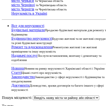
місто Черкаси
та Черкаська область
місто Чернівці
та Чернівецька область
місто Чернігів
та Чернігівська область
Нерухомість в Україні
Все для нерухомості
Будівельні матеріали
Продаємо будівельні матеріали для ремонту 
будівництва
Будівництво нерухомості
Будуємо житлові та не житлові споруди
та різні будівельні конструкції
Ремонт та вдосконалення
Ремонтуємо житлові і не житлові
приміщення та іншу нерухомість
Надавачі послуг
Послуги встановлення, монтажу і демонтажу та
оздоблення
Новини
Новини на ринку нерухомості Харківської області і України
Статті
Цікаві статті про нерухомість
Законодавство
Законодавство у сфері нерухомості і будівництва та
оподаткування
Документи
Діловодство, зразки договорів та багато іншого у сфері
нерухомості
Пошук місцевості:
Ти тут: