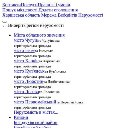
Контакти
Послуги
Правила і умови
Пошук місцевості
Додати оголошення
Харківська область
Мережа Вебсайтів Нерухомості
←
Виберіть регіон нерухомості
Міста обласного значення
місто Чугуїв
та Чугуївська
територіальна громада
місто Ізюм
та Ізюмська
територіальна громада
місто Харків
та Харківська
територіальна громада
місто Куп'янськ
та Куп'янська
територіальна громада
місто Люботин
та Люботинська
територіальна громада
місто Лозова
та Лозовська
територіальна громада
місто Первомайський
та Первомайська
територіальна громада
Нерухомість в містах...
Райони
Богодухівський район
Чугуївський район