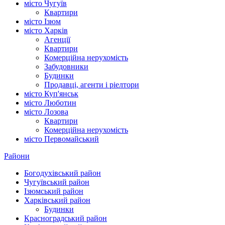
місто Чугуїв
Квартири
місто Ізюм
місто Харків
Агенції
Квартири
Комерційна нерухомість
Забудовники
Будинки
Продавці, агенти і ріелтори
місто Куп'янськ
місто Люботин
місто Лозова
Квартири
Комерційна нерухомість
місто Первомайський
Райони
Богодухівський район
Чугуївський район
Ізюмський район
Харківський район
Будинки
Красноградський район