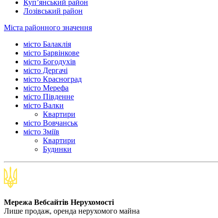
Куп’янський район
Лозівський район
Міста районного значення
місто Балаклія
місто Барвінкове
місто Богодухів
місто Дергачі
місто Красноград
місто Мерефа
місто Південне
місто Валки
Квартири
місто Вовчанськ
місто Зміїв
Квартири
Будинки
Мережа Вебсайтів Нерухомості
Лише продаж, оренда нерухомого майна